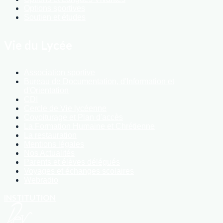
Options sportives
Soutien et études
Vie du Lycée
Association sportive
Bureau de Documentation, d'Information et
d'Orientation
CDI
Cercle de Vie lycéenne
Covoiturage et Plan d'accès
La Formation Humaine et Chrétienne
La restauration
Mentions légales
Nos Actualités
Parents et élèves délégués
Voyages et échanges scolaires
Webradio
INSTITUTION