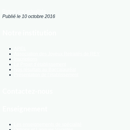
Retour aux actualités
Publié le 10 octobre 2016
Notre institution
APEL
Association des Joyeux Retraités de REY
Inscriptions
Le Projet d'établissement
Nos résultats au Baccalauréat
Présentation de l'établissement
Contactez-nous
Enseignement
Les enseignements de spécialité
Options et Langues Vivantes