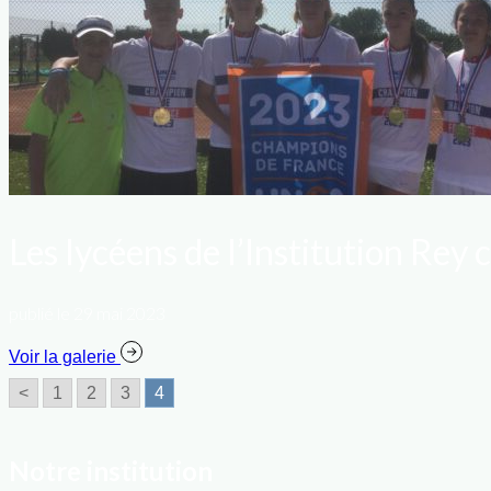
Les lycéens de l’Institution Re
publié le 29 mai 2023
Voir la galerie
<
1
2
3
4
Notre institution