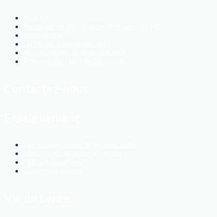
APEL
Association des Joyeux Retraités de REY
Inscriptions
Le Projet d'établissement
Nos résultats au Baccalauréat
Présentation de l'établissement
Contactez-nous
Enseignement
Les enseignements de spécialité
Options et Langues Vivantes
Options sportives
Soutien et études
Vie du Lycée