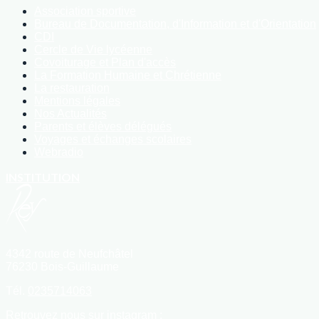
Association sportive
Bureau de Documentation, d'Information et d'Orientation
CDI
Cercle de Vie lycéenne
Covoiturage et Plan d'accès
La Formation Humaine et Chrétienne
La restauration
Mentions légales
Nos Actualités
Parents et élèves délégués
Voyages et échanges scolaires
Webradio
INSTITUTION
4342 route de Neufchâtel
76230 Bois-Guillaume
Tél.
0235714063
Retrouvez nous sur instagram :